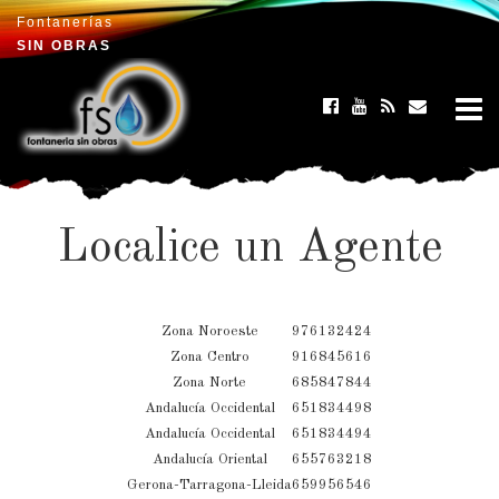
Fontanerías
×
SIN OBRAS
Localice un Agente
Zona Noroeste
976132424
Zona Centro
916845616
Zona Norte
685847844
Andalucía Occidental
651834498
Andalucía Occidental
651834494
Andalucía Oriental
655763218
Gerona-Tarragona-Lleida
659956546