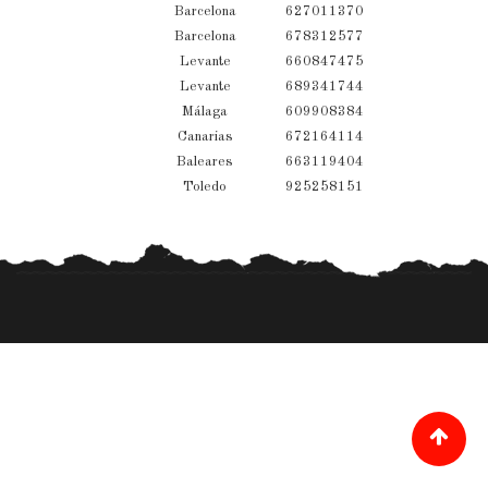
Barcelona
627011370
Barcelona
678312577
Levante
660847475
Levante
689341744
Málaga
609908384
Canarias
672164114
Baleares
663119404
Toledo
925258151