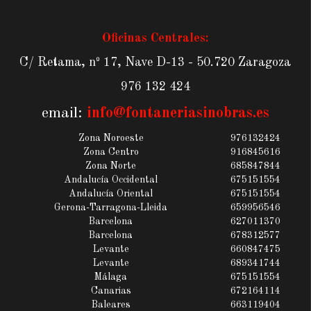
Oficinas Centrales:
C/ Retama, nº 17, Nave D-13 - 50.720 Zaragoza
976 132 424
email:
info@fontaneriasinobras.es
Zona Noroeste
976132424
Zona Centro
916845616
Zona Norte
685847844
Andalucía Occidental
675151554
Andalucía Oriental
675151554
Gerona-Tarragona-Lleida
659956546
Barcelona
627011370
Barcelona
678312577
Levante
660847475
Levante
689341744
Málaga
675151554
Canarias
672164114
Baleares
663119404